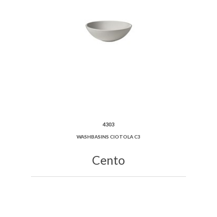
4303
WASHBASINS CIOTOLA C3
Cento