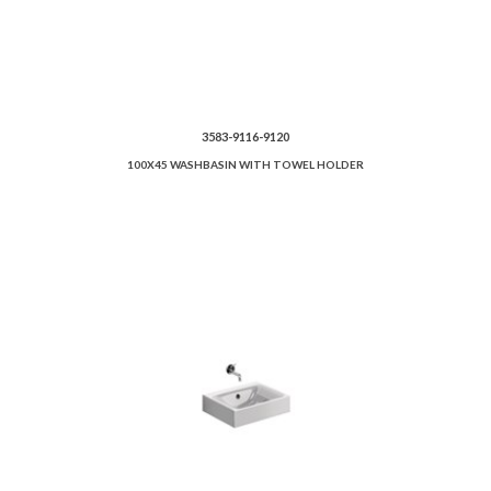
3583-9116-9120
100X45 WASHBASIN WITH TOWEL HOLDER