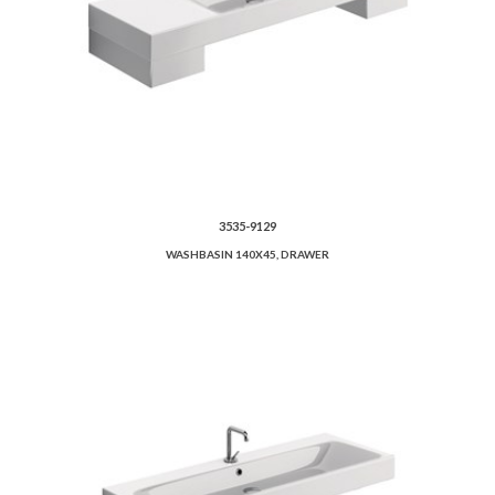
3535-9129
WASHBASIN 140X45, DRAWER