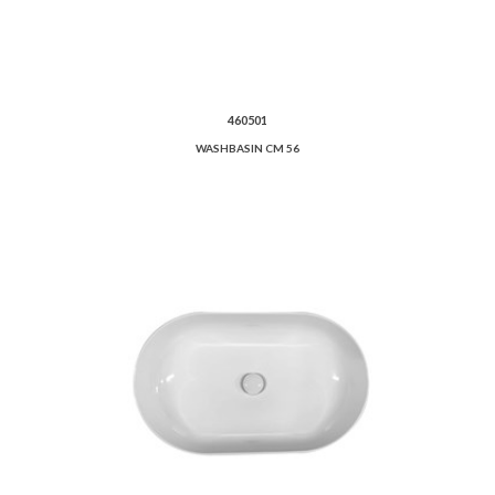
460501
WASHBASIN CM 56