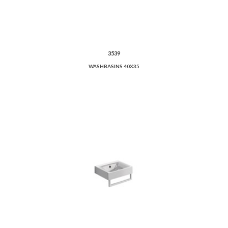
3539
WASHBASINS 40X35