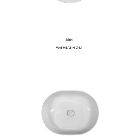
4604
WASHBASIN Ø43