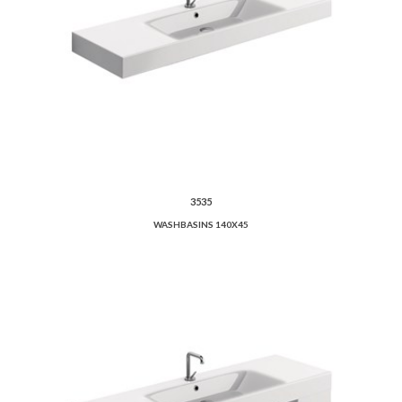
3535
WASHBASINS 140X45