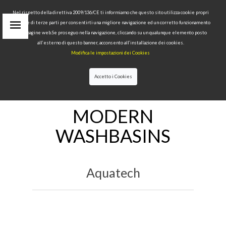
Nel rispetto della direttiva 2009/136/CE ti informiamo che questo sito utilizza cookie propri
tecnici e di terze parti per consentirti una migliore navigazione ed un corretto funzionamento
delle pagine web.Se proseguo nella navigazione, cliccando su un qualunque elemento posto
IT
all’esterno di questo banner, acconsento all’installazione dei cookies.
EN
Modifica le impostazioni dei Cookies
find
RU
Accetto i Cookies
HOME
>
WASHBASINS
>MODERN WASHBASINS
MODERN
WASHBASINS
Aquatech