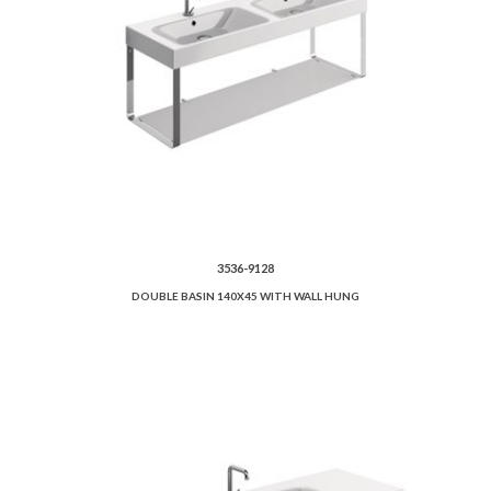
3536-9128
DOUBLE BASIN 140X45 WITH WALL HUNG