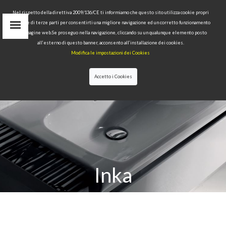
Nel rispetto della direttiva 2009/136/CE ti informiamo che questo sito utilizza cookie propri
tecnici e di terze parti per consentirti una migliore navigazione ed un corretto funzionamento
delle pagine web.Se proseguo nella navigazione, cliccando su un qualunque elemento posto
IT
all’esterno di questo banner, acconsento all’installazione dei cookies.
EN
Modifica le impostazioni dei Cookies
find
RU
Accetto i Cookies
Inka