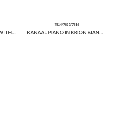
7814/7815/7816
KANAAL CABINET 120X40 WITH DRAWER
KANAAL PIANO IN KRION BIANCO MATT