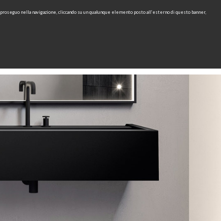
e proseguo nella navigazione, cliccando su un qualunque elemento posto all’esterno di questo banner,
IT
EN
find
CONTACTS
DOWNLOAD
RU