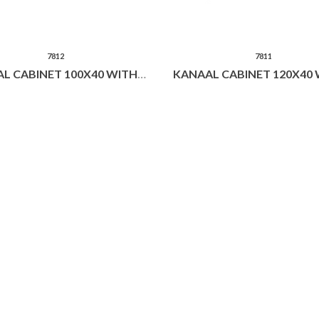
7812
7811
KANAAL CABINET 100X40 WITH DRAWER