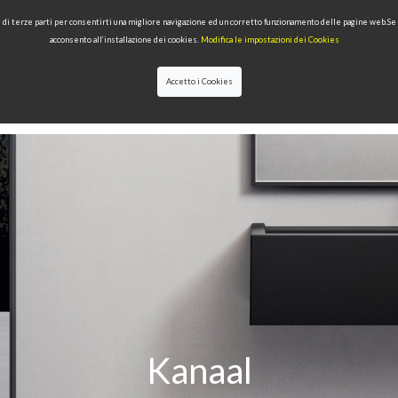
 e di terze parti per consentirti una migliore navigazione ed un corretto funzionamento delle pagine web.S
acconsento all’installazione dei cookies.
Modifica le impostazioni dei Cookies
Accetto i Cookies
LECTIONS
TYPE OF PRODUCTS
QUALITY
NEWS
DESIGNERS
Kanaal