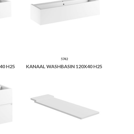
5742
40 H25
KANAAL WASHBASIN 120X40 H25