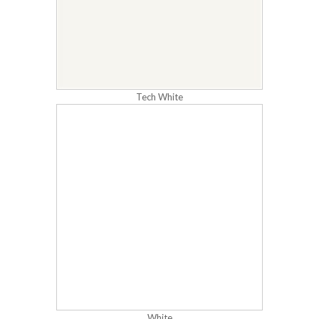
Tech White
White