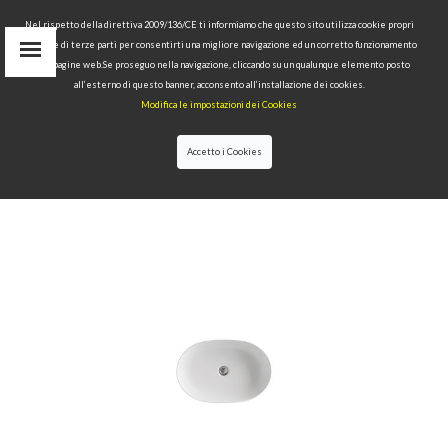
Nel rispetto della direttiva 2009/136/CE ti informiamo che questo sito utilizza cookie propri
tecnici e di terze parti per consentirti una migliore navigazione ed un corretto funzionamento
delle pagine web.Se proseguo nella navigazione, cliccando su un qualunque elemento posto
IT
all’esterno di questo banner, acconsento all’installazione dei cookies.
EN
Modifica le impostazioni dei Cookies
find
RU
Accetto i Cookies
HOME
>
COLLECTIONS
>
NOLITA
>WASHBASIN 55