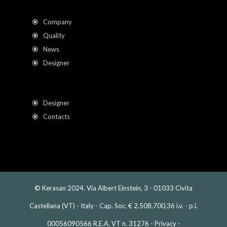
Company
Quality
News
Designer
Designer
Contacts
© Kerasan 2024. Via Albert Einstein, 3 - 01033 Civita
Castellana (VT) - Italy - Cap. Soc. € 2.508.700,36 i.v. - p.i.
00056090566 R.E.A. VT n. 31276 -
Privacy
-