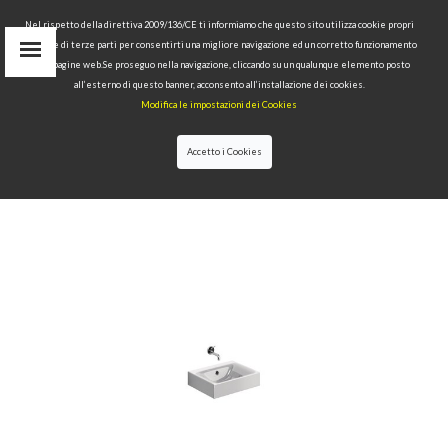
Nel rispetto della direttiva 2009/136/CE ti informiamo che questo sito utilizza cookie propri
tecnici e di terze parti per consentirti una migliore navigazione ed un corretto funzionamento
delle pagine web.Se proseguo nella navigazione, cliccando su un qualunque elemento posto
IT
all’esterno di questo banner, acconsento all’installazione dei cookies.
EN
Modifica le impostazioni dei Cookies
find
RU
Accetto i Cookies
HOME
>
COLLECTIONS
>
CENTO
>WASHBASINS
40X35