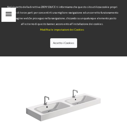
Nel rispetto della direttiva 2009/136/CE ti informiamo che questo sito utilizza cookie propri
tecnici e di terze parti per consentirti una migliore navigazione ed un corretto funzionamento
delle pagine web.Se proseguo nella navigazione, cliccando su un qualunque elemento posto
IT
all’esterno di questo banner, acconsento all’installazione dei cookies.
EN
Modifica le impostazioni dei Cookies
find
RU
Accetto i Cookies
HOME
>
COLLECTIONS
>
CENTO
>WALL HUNG
WASHBASIN