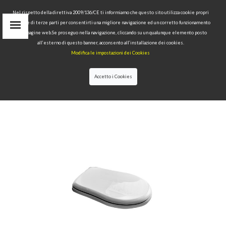
Nel rispetto della direttiva 2009/136/CE ti informiamo che questo sito utilizza cookie propri
tecnici e di terze parti per consentirti una migliore navigazione ed un corretto funzionamento
delle pagine web.Se proseguo nella navigazione, cliccando su un qualunque elemento posto
IT
all’esterno di questo banner, acconsento all’installazione dei cookies.
EN
Modifica le impostazioni dei Cookies
find
RU
Accetto i Cookies
HOME
>
COLLECTIONS
>
RETRÒ
>WHITE RESIN
POLYESTER TOILET SEAT AND COVER.