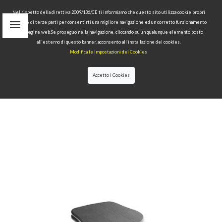
Nel rispetto della direttiva 2009/136/CE ti informiamo che questo sito utilizza cookie propri
tecnici e di terze parti per consentirti una migliore navigazione ed un corretto funzionamento
delle pagine web.Se proseguo nella navigazione, cliccando su un qualunque elemento posto
IT
all’esterno di questo banner, acconsento all’installazione dei cookies.
EN
Modifica le impostazioni dei Cookies
find
RU
Accetto i Cookies
HOME
>
COLLECTIONS
>
RETRÒ
>WALNUT SEAT
COVER.