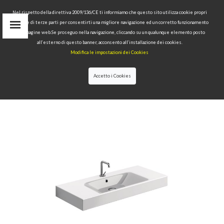
Nel rispetto della direttiva 2009/136/CE ti informiamo che questo sito utilizza cookie propri
tecnici e di terze parti per consentirti una migliore navigazione ed un corretto funzionamento
delle pagine web.Se proseguo nella navigazione, cliccando su un qualunque elemento posto
IT
all’esterno di questo banner, acconsento all’installazione dei cookies.
EN
Modifica le impostazioni dei Cookies
find
RU
Accetto i Cookies
HOME
>
COLLECTIONS
>
CENTO
>WASHBASIN
100X45