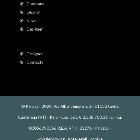
Company
Quality
News
Designer
Designer
Contacts
© Kerasan 2024. Via Albert Einstein, 3 - 01033 Civita
Castellana (VT) - Italy - Cap. Soc. € 2.508.700,36 i.v. - p.i.
00056090566 R.E.A. VT n. 31276 -
Privacy
-
whistleblowing
-
note legali
-
cookie