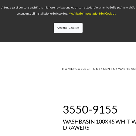
 e di terze parti per consentirti una migliore navigazione ed un corretto funzionamento delle pagine web.S
acconsento all’installazione dei cookies.
Modifica le impostazioni dei Cookies
Accetto i Cookies
LECTIONS
TYPE OF PRODUCTS
QUALITY
NEWS
DESIGNERS
HOME
>
COLLECTIONS
>
CENTO
>WASHBASI
3550-9155
WASHBASIN 100X45 WHIT 
DRAWERS