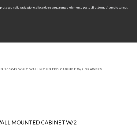
e proseguo nella navigazione, cliccando su un qualunque elemento posto all’esterno di questo banner,
IT
EN
find
CONTACTS
DOWNLOAD
RU
N 100X45 WHIT WALL MOUNTED CABINET W/2 DRAWERS
WALL MOUNTED CABINET W/2