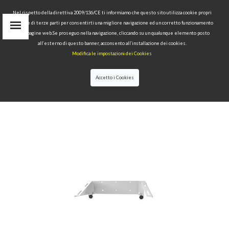
Nel rispetto della direttiva 2009/136/CE ti informiamo che questo sito utilizza cookie propri
tecnici e di terze parti per consentirti una migliore navigazione ed un corretto funzionamento
delle pagine web.Se proseguo nella navigazione, cliccando su un qualunque elemento posto
IT
all’esterno di questo banner, acconsento all’installazione dei cookies.
EN
Modifica le impostazioni dei Cookies
find
RU
Accetto i Cookies
HOME
>
DISABLED BATHROOMS
>BRACKETS FOR
WASHBASIN HAND GRIP