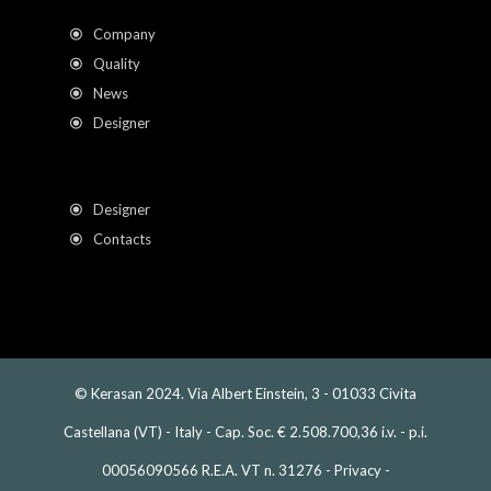
Company
Quality
News
Designer
Designer
Contacts
© Kerasan 2024. Via Albert Einstein, 3 - 01033 Civita
Castellana (VT) - Italy - Cap. Soc. € 2.508.700,36 i.v. - p.i.
00056090566 R.E.A. VT n. 31276 -
Privacy
-