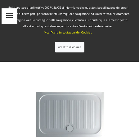
Nel rispetto della direttiva 2009/136/CE ti informiamo che questo sito utilizza cookie propri
tecnici e di terze parti per consentirti una migliore navigazione ed un corretto funzionamento
delle pagine web.Se proseguo nella navigazione, cliccando su un qualunque elemento posto
IT
all’esterno di questo banner, acconsento all’installazione dei cookies.
EN
Modifica le impostazioni dei Cookies
find
RU
Accetto i Cookies
HOME
>
SHOWER TRAYS
>
RECTANGULAR SHOWER
TRAYS
>H6 SHOWER TRAYS