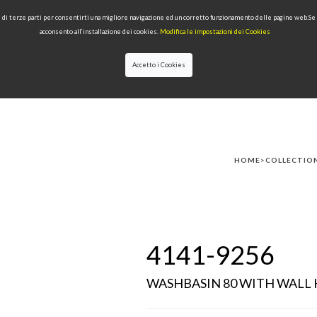
 e di terze parti per consentirti una migliore navigazione ed un corretto funzionamento delle pagine web.S
acconsento all’installazione dei cookies.
Modifica le impostazioni dei Cookies
Accetto i Cookies
LECTIONS
TYPE OF PRODUCTS
QUALITY
NEWS
DESIGNERS
HOME
>
COLLECTIO
4141-9256
WASHBASIN 80 WITH WALL