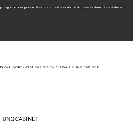
e proseguo nella navigazione, cliccando su un qualunque elemento posto all’esterno di questo banner,
IT
EN
find
CONTACTS
DOWNLOAD
RU
NS
>
WALDORF
>WASHBASIN 80 WITH WALL HUNG CABINET
 HUNG CABINET