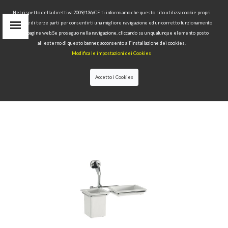
Nel rispetto della direttiva 2009/136/CE ti informiamo che questo sito utilizza cookie propri
tecnici e di terze parti per consentirti una migliore navigazione ed un corretto funzionamento
delle pagine web.Se proseguo nella navigazione, cliccando su un qualunque elemento posto
IT
all’esterno di questo banner, acconsento all’installazione dei cookies.
EN
Modifica le impostazioni dei Cookies
find
RU
Accetto i Cookies
HOME
>
COLLECTIONS
>
WALDORF
>SOAP DISH AND
TUMBLER HOLDER