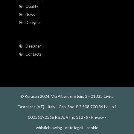
Quality
News
Designer
Designer
Contacts
© Kerasan 2024. Via Albert Einstein, 3 - 01033 Civita
Castellana (VT) - Italy - Cap. Soc. € 2.508.700,36 i.v. - p.i.
00056090566 R.E.A. VT n. 31276 -
Privacy
-
whistleblowing
-
note legali
-
cookie