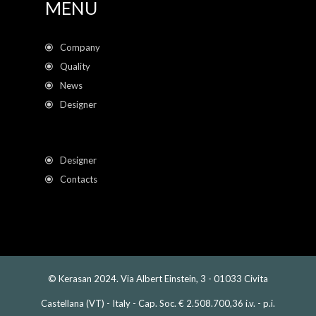
MENU
Company
Quality
News
Designer
Designer
Contacts
© Kerasan 2024. Via Albert Einstein, 3 - 01033 Civita
Castellana (VT) - Italy - Cap. Soc. € 2.508.700,36 i.v. - p.i.