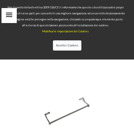
Nel rispetto della direttiva 2009/136/CE ti informiamo che questo sito utilizza cookie propri
tecnici e di terze parti per consentirti una migliore navigazione ed un corretto funzionamento
delle pagine web.Se proseguo nella navigazione, cliccando su un qualunque elemento posto
IT
all’esterno di questo banner, acconsento all’installazione dei cookies.
EN
Modifica le impostazioni dei Cookies
find
RU
Accetto i Cookies
HOME
>
COLLECTIONS
>
WALDORF
>SIDE TOWEL
RAIL