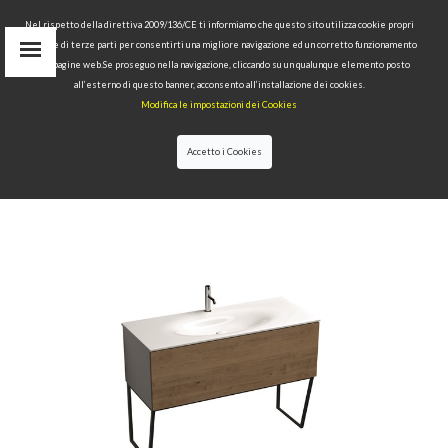
Nel rispetto della direttiva 2009/136/CE ti informiamo che questo sito utilizza cookie propri
tecnici e di terze parti per consentirti una migliore navigazione ed un corretto funzionamento
delle pagine web.Se proseguo nella navigazione, cliccando su un qualunque elemento posto
IT
all’esterno di questo banner, acconsento all’installazione dei cookies.
EN
Modifica le impostazioni dei Cookies
find
RU
Accetto i Cookies
HOME
>
COLLECTIONS
>
THELMA & LOUISE
>WHITE
FLOOR-STANDING VANITY UNIT WITH OAK
FRONTAL PANEL AND SPACE-SAVING BOTTLE
TRAP FOR 122 CM