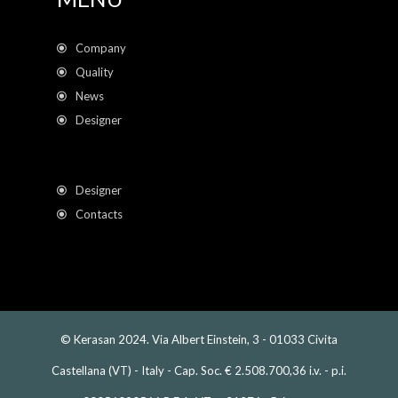
Company
Quality
News
Designer
Designer
Contacts
© Kerasan 2024. Via Albert Einstein, 3 - 01033 Civita
Castellana (VT) - Italy - Cap. Soc. € 2.508.700,36 i.v. - p.i.