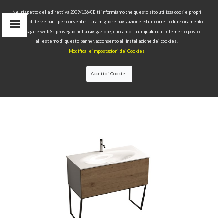
Nel rispetto della direttiva 2009/136/CE ti informiamo che questo sito utilizza cookie propri
tecnici e di terze parti per consentirti una migliore navigazione ed un corretto funzionamento
delle pagine web.Se proseguo nella navigazione, cliccando su un qualunque elemento posto
IT
all’esterno di questo banner, acconsento all’installazione dei cookies.
EN
Modifica le impostazioni dei Cookies
find
RU
Accetto i Cookies
HOME
>
COLLECTIONS
>
THELMA & LOUISE
>WHITE
FLOOR-STANDING VANITY UNIT WITH OAK
FRONTAL PANEL AND SPACE-SAVING BOTTLE
TRAP FOR 102 CM