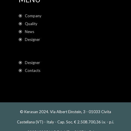
Company
Quality
News
Designer
Designer
Contacts
© Kerasan 2024. Via Albert Einstein, 3 - 01033 Civita
Castellana (VT) - Italy - Cap. Soc. € 2.508.700,36 i.v. - p.i.