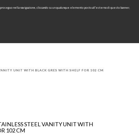
e proseguo nella navigazione, cliccando su un qualunque elemento posto all’esterno di questo banner,
IT
EN
find
CONTACTS
DOWNLOAD
RU
VANITY UNIT WITH BLACK GRES WITH SHELF FOR 102 CM
AINLESS STEEL VANITY UNIT WITH
OR 102 CM