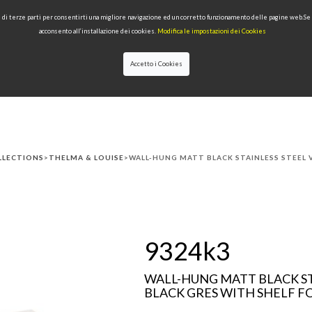
 e di terze parti per consentirti una migliore navigazione ed un corretto funzionamento delle pagine web.S
acconsento all’installazione dei cookies.
Modifica le impostazioni dei Cookies
Accetto i Cookies
LECTIONS
TYPE OF PRODUCTS
QUALITY
NEWS
DESIGNERS
LLECTIONS
>
THELMA & LOUISE
>WALL-HUNG MATT BLACK STAINLESS STEEL 
9324k3
WALL-HUNG MATT BLACK ST
BLACK GRES WITH SHELF F