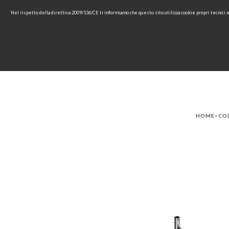
Nel rispetto della direttiva 2009/136/CE ti informiamo che questo sito utilizza cookie propri tecnici
HOME
COMPANY
COL
HOME
>
CO