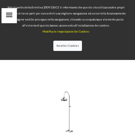
Nel rispetto della direttiva 2009/136/CE ti informiamo che questo sito utilizza cookie propri
tecnici e di terze parti per consentirti una migliore navigazione ed un corretto funzionamento
delle pagine web.Se proseguo nella navigazione, cliccando su un qualunque elemento posto
IT
all’esterno di questo banner, acconsento all’installazione dei cookies.
EN
Modifica le impostazioni dei Cookies
find
RU
Accetto i Cookies
HOME
>
COLLECTIONS
>
RETRÒ
>VISIBLE SHOWER
GROUP WITH SHOWER HEAD Ø20.