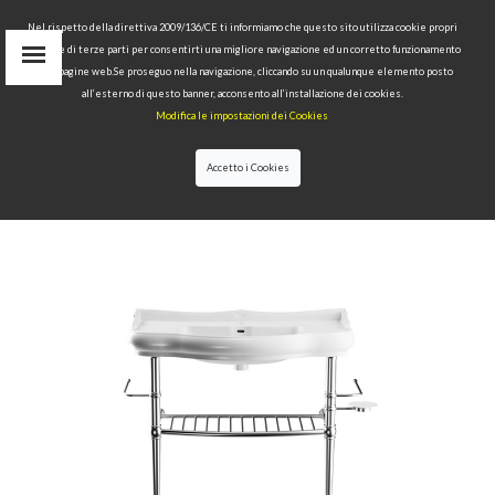
Nel rispetto della direttiva 2009/136/CE ti informiamo che questo sito utilizza cookie propri
tecnici e di terze parti per consentirti una migliore navigazione ed un corretto funzionamento
delle pagine web.Se proseguo nella navigazione, cliccando su un qualunque elemento posto
IT
all’esterno di questo banner, acconsento all’installazione dei cookies.
EN
Modifica le impostazioni dei Cookies
find
RU
Accetto i Cookies
HOME
>
COLLECTIONS
>
RETRÒ
>METAL
STRUCTURE