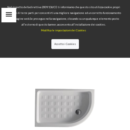
Nel rispetto della direttiva 2009/136/CE ti informiamo che questo sito utilizza cookie propri
tecnici e di terze parti per consentirti una migliore navigazione ed un corretto funzionamento
delle pagine web.Se proseguo nella navigazione, cliccando su un qualunque elemento posto
IT
all’esterno di questo banner, acconsento all’installazione dei cookies.
EN
Modifica le impostazioni dei Cookies
find
RU
Accetto i Cookies
HOME
>
COLLECTIONS
>
RETRÒ
>CORNER SHOWER
TRAY 80X120 DX