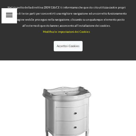
Nel rispetto della direttiva 2009/136/CE ti informiamo che questo sito utilizza cookie propri
tecnici e di terze parti per consentirti una migliore navigazione ed un corretto funzionamento
delle pagine web.Se proseguo nella navigazione, cliccando su un qualunque elemento posto
IT
all’esterno di questo banner, acconsento all’installazione dei cookies.
EN
Modifica le impostazioni dei Cookies
find
RU
Accetto i Cookies
HOME
>
COLLECTIONS
>
RETRÒ
>CABINET WITH
DRAWERS FOR WASHBASIN 69 - 73 - 100 CM