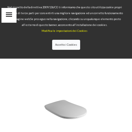
Nel rispetto della direttiva 2009/136/CE ti informiamo che questo sito utilizza cookie propri
tecnici e di terze parti per consentirti una migliore navigazione ed un corretto funzionamento
delle pagine web.Se proseguo nella navigazione, cliccando su un qualunque elemento posto
IT
all’esterno di questo banner, acconsento all’installazione dei cookies.
EN
Modifica le impostazioni dei Cookies
find
RU
Accetto i Cookies
HOME
>
COLLECTIONS
>
NOLITA
>NOLITA TOILET
SEAT AND COVER