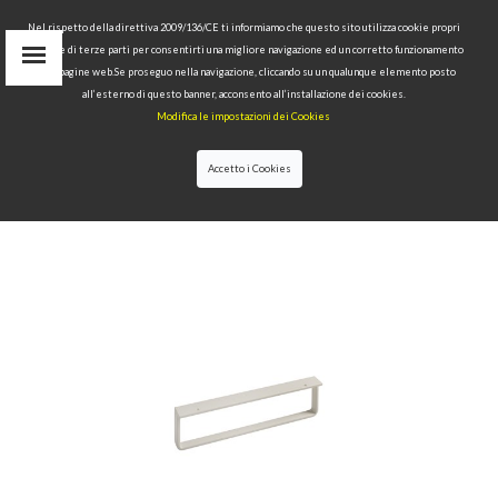
Nel rispetto della direttiva 2009/136/CE ti informiamo che questo sito utilizza cookie propri
tecnici e di terze parti per consentirti una migliore navigazione ed un corretto funzionamento
delle pagine web.Se proseguo nella navigazione, cliccando su un qualunque elemento posto
IT
all’esterno di questo banner, acconsento all’installazione dei cookies.
EN
Modifica le impostazioni dei Cookies
find
RU
Accetto i Cookies
HOME
>
COLLECTIONS
>
NOLITA
>METAL FEET