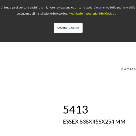
 e di terze parti per consentirti una migliore navigazione ed un corretto funzionamento delle pagine web.S
acconsento all’installazione dei cookies.
Modifica le impostazioni dei Cookies
Accetto i Cookies
LECTIONS
TYPE OF PRODUCTS
QUALITY
NEWS
DESIGNERS
HOME
>
5413
ESSEX 838X456X254 MM