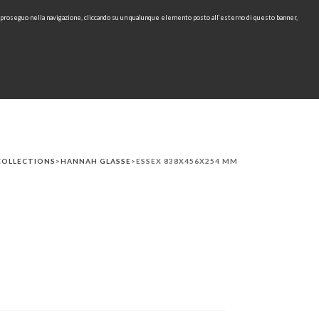
e proseguo nella navigazione, cliccando su un qualunque elemento posto all’esterno di questo banner,
IT
EN
find
CONTACTS
DOWNLOAD
RU
COLLECTIONS
>
HANNAH GLASSE
>ESSEX 838X456X254 MM