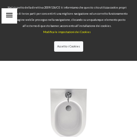
Nel rispetto della direttiva 2009/136/CE ti informiamo che questo sito utilizza cookie propri
tecnici e di terze parti per consentirti una migliore navigazione ed un corretto funzionamento
delle pagine web.Se proseguo nella navigazione, cliccando su un qualunque elemento posto
IT
all’esterno di questo banner, acconsento all’installazione dei cookies.
EN
Modifica le impostazioni dei Cookies
find
RU
Accetto i Cookies
HOME
>
COLLECTIONS
>
FLO
>BIDET 55 CM H50