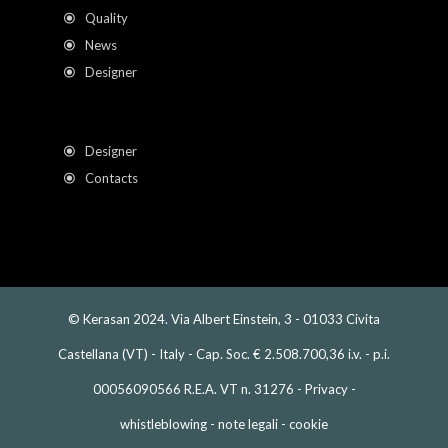
Quality
News
Designer
Designer
Contacts
© Kerasan 2024. Via Albert Einstein, 3 - 01033 Civita
Castellana (VT) - Italy - Cap. Soc. € 2.508.700,36 i.v. - p.i.
00056090566 R.E.A. VT n. 31276 -
Privacy
-
whistleblowing
-
note legali
-
cookie